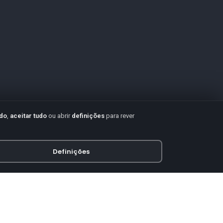
udo
,
aceitar tudo
ou abrir
definições
para rever
Definições
PAGAMENTO