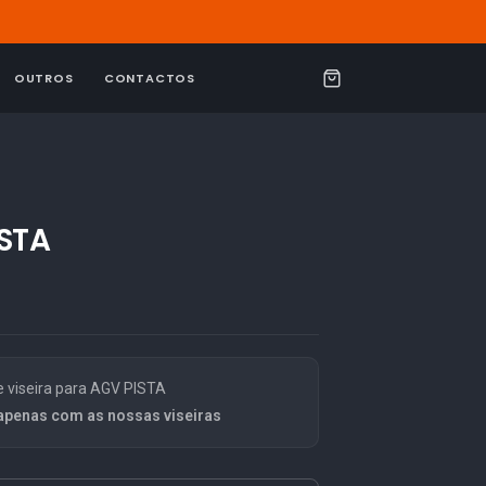
OUTROS
CONTACTOS
C
a
r
r
i
ISTA
n
h
o
 viseira para AGV PISTA
apenas com as nossas viseiras