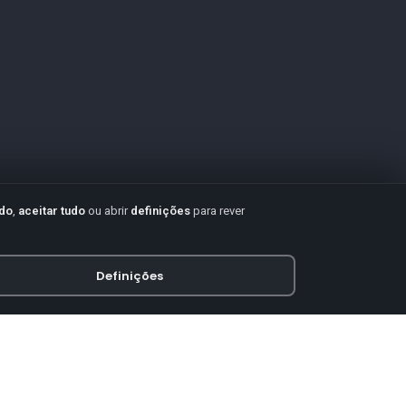
udo
,
aceitar tudo
ou abrir
definições
para rever
Definições
PAGAMENTO