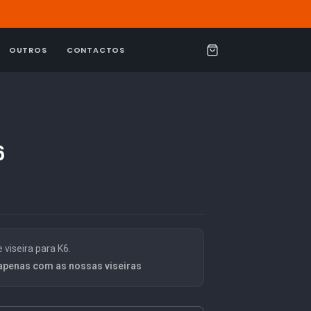
OUTROS
CONTACTOS
C
a
r
r
i
6
n
h
o
viseira para K6.
apenas com as nossas viseiras