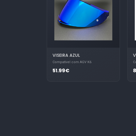
VISEIRA AZUL
V
Compatível com AGV K6
C
51.99€