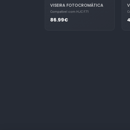
VISEIRA FOTOCROMÁTICA
V
Compatível com HJC F71
C
86.99€
4