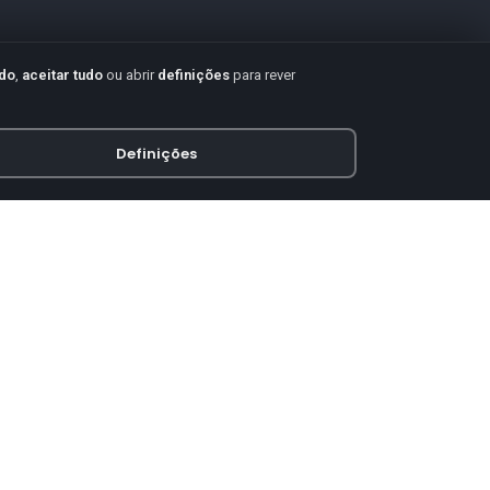
udo
,
aceitar tudo
ou abrir
definições
para rever
Definições
PAGAMENTO