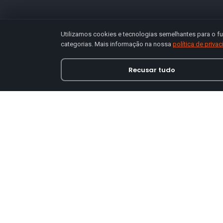
Utilizamos cookies e tecnologias semelhantes para o fu
categorias. Mais informação na nossa
política de priva
Recusar tudo
Loja online especializada em viseiras para capace