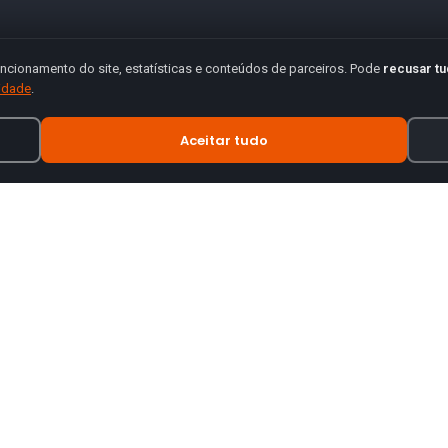
ncionamento do site, estatísticas e conteúdos de parceiros. Pode
recusar t
cidade
.
Aceitar tudo
INFORMAÇÃO
tes de motas.
Termos e Condições
Política de Privacidade
Política de Envio
Trocas e Devoluções