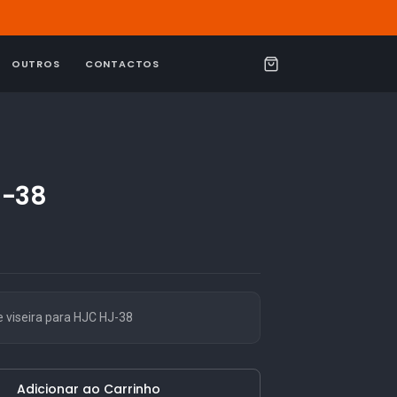
OUTROS
CONTACTOS
C
a
r
r
i
J-38
n
h
o
 viseira para HJC HJ-38
Adicionar ao Carrinho