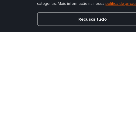
categorias. Mais informação na nossa
política de priva
Recusar tudo
Loja online especializada em viseiras para capace