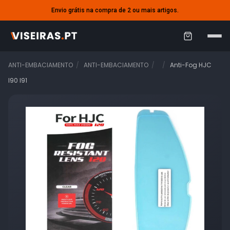
Envio grátis na compra de 2 ou mais artigos.
C
a
ANTI-EMBACIAMENTO
ANTI-EMBACIAMENTO
Anti-Fog HJC
r
I90 I91
r
i
n
h
o