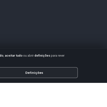
udo
,
aceitar tudo
ou abrir
definições
para rever
Definições
PAGAMENTO