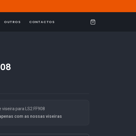
OUTROS
CONTACTOS
C
a
r
r
i
908
n
h
o
viseira para LS2 FF908
apenas com as nossas viseiras