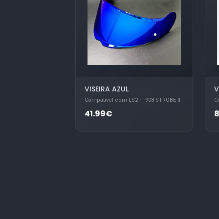
VISEIRA AZUL
V
Compatível com LS2 FF908 STROBE II
C
41.99€