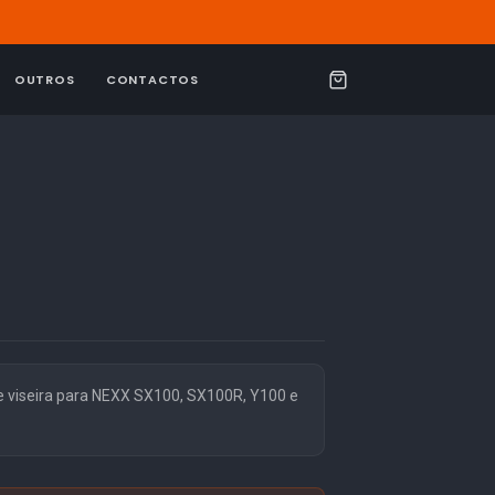
OUTROS
CONTACTOS
C
a
r
r
i
n
h
o
 viseira para NEXX SX100, SX100R, Y100 e