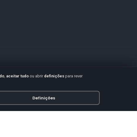
udo
,
aceitar tudo
ou abrir
definições
para rever
Definições
PAGAMENTO