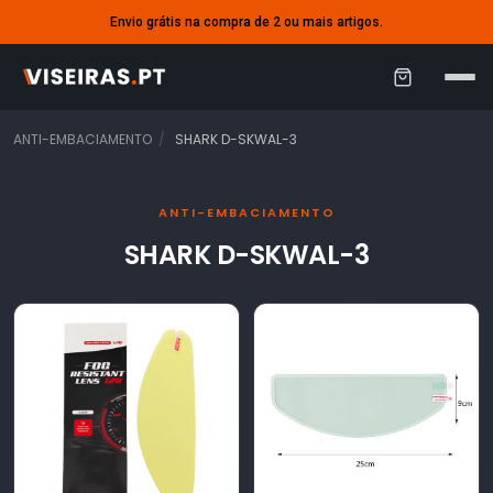
Envio grátis na compra de 2 ou mais artigos.
C
a
ANTI-EMBACIAMENTO
SHARK D-SKWAL-3
r
r
ANTI-EMBACIAMENTO
i
SHARK D-SKWAL-3
n
h
o