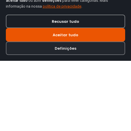
aceitar tudo
ou abrir
definições
para rever categorias. Mais
informação na nossa
política de privacidade
.
Recusar tudo
Aceitar tudo
Definições
Loja online especializada em viseiras para capacetes de motas.
INFORMAÇÃO