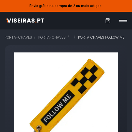
Envio grátis na compra de 2 ou mais artigos.
C
a
PORTA-CHAVES
PORTA-CHAVES
PORTA CHAVES FOLLOW ME
r
r
i
n
h
o