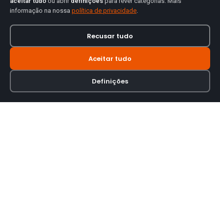
aceitar tudo
ou abrir
definições
para rever categorias. Mais
informação na nossa
política de privacidade
.
Recusar tudo
Aceitar tudo
Definições
Loja online especializada em viseiras para capacetes de motas.
INFORMAÇÃO