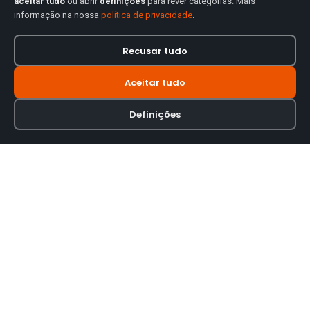
aceitar tudo
ou abrir
definições
para rever categorias. Mais
informação na nossa
política de privacidade
.
Recusar tudo
Aceitar tudo
Definições
Loja online especializada em viseiras para capacetes de motas.
INFORMAÇÃO