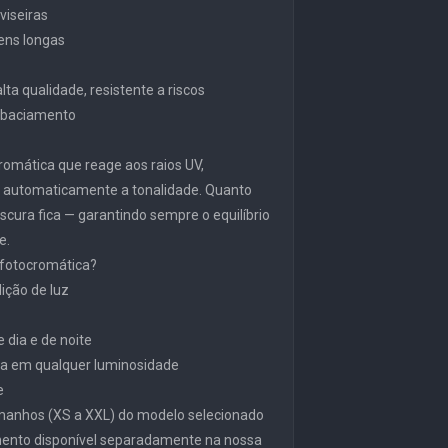
viseiras
gens longas
ta qualidade, resistente a riscos
embaciamento
ocromática que reage aos raios UV,
o automaticamente a tonalidade. Quanto
scura fica — garantindo sempre o equilíbrio
e.
 fotocromática?
ição de luz
 dia e de noite
a em qualquer luminosidade
e
manhos (XS a XXL) do modelo selecionado
mento disponível separadamente na nossa