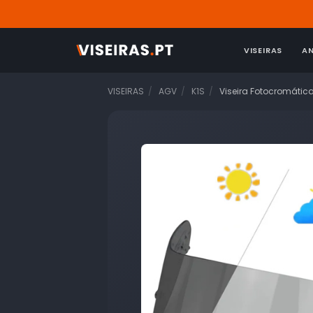
VISEIRAS
A
VISEIRAS
AGV
K1S
Viseira Fotocromátic