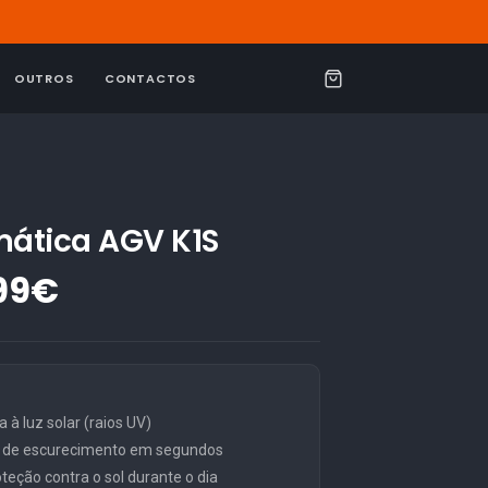
OUTROS
CONTACTOS
C
a
r
r
i
mática AGV K1S
n
99€
h
o
 à luz solar (raios UV)
l de escurecimento em segundos
teção contra o sol durante o dia