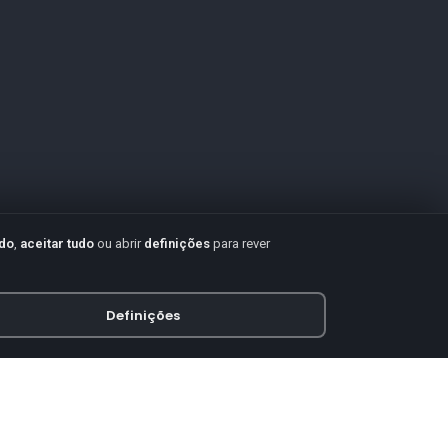
udo
,
aceitar tudo
ou abrir
definições
para rever
Definições
PAGAMENTO