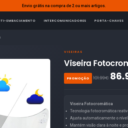
Envio grátis na compra de 2 ou mais artigos.
NTI-EMBACIAMENTO
INTERCOMUNICADORES
PORTA-CHAVES
a
VISEIRAS
Viseira Fotocro
86.
101.99€
PROMOÇÃO
Viseira Fotocromática
Tecnologia fotocromática reativa
Ajusta automaticamente o níve
Mantém visão clara à noite e pro