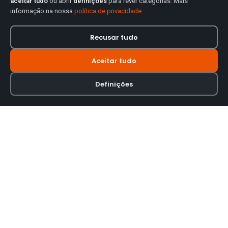
aceitar tudo
ou abrir
definições
para rever categorias. Mais
informação na nossa
política de privacidade
.
Recusar tudo
Aceitar tudo
Definições
Loja online especializada em viseiras para capacetes de motas.
INFORMAÇÃO