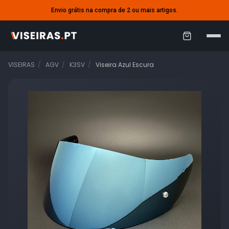
Envio grátis na compra de 2 ou mais artigos.
C
a
VISEIRAS
AGV
K3SV
Viseira Azul Escura
r
r
i
n
h
o