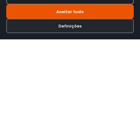
Aceitar tudo
Definições
Loja online especializada em viseiras para capacetes de motas.
INFORMAÇÃO
Termos e Condições
Política de Privacidade