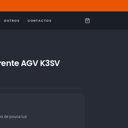
OUTROS
CONTACTOS
C
a
r
r
i
arente AGV K3SV
n
h
o
es de pouca luz