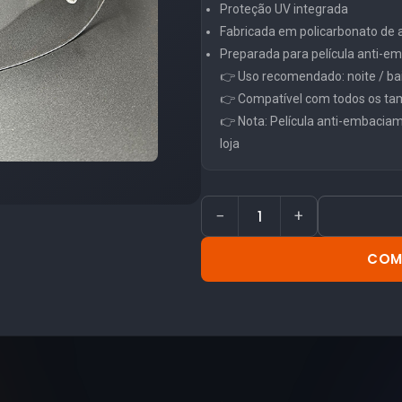
Proteção UV integrada
Fabricada em policarbonato de al
Preparada para película anti-
👉 Uso recomendado: noite / ba
👉 Compatível com todos os ta
👉 Nota: Película anti-embacia
loja
−
+
COM