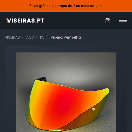
Envio grátis na compra de 2 ou mais artigos.
C
a
VISEIRAS
AGV
K5
Viseira Vermelha
r
r
i
n
h
o