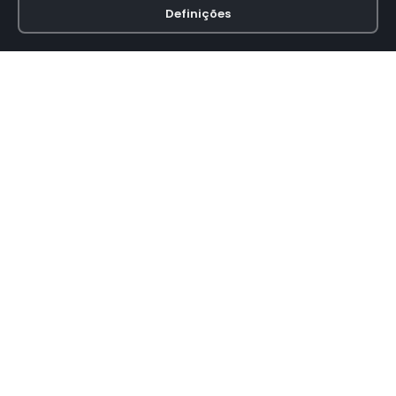
Definições
Loja online especializada em viseiras para capacetes de motas.
INFORMAÇÃO
Termos e Condições
Política de Privacidade
Política de Envio