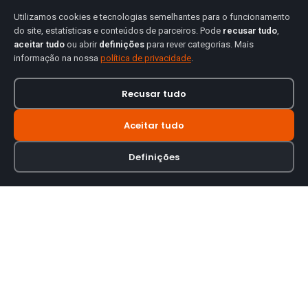
Utilizamos cookies e tecnologias semelhantes para o funcionamento
do site, estatísticas e conteúdos de parceiros. Pode
recusar tudo
,
aceitar tudo
ou abrir
definições
para rever categorias. Mais
informação na nossa
política de privacidade
.
Recusar tudo
Aceitar tudo
Definições
Loja online especializada em viseiras para capacetes de motas.