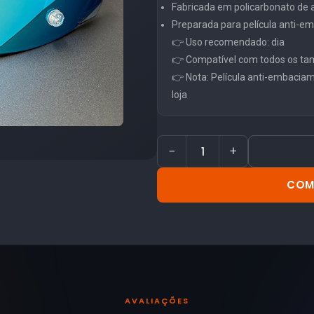
Fabricada em policarbonato de al
Preparada para película anti-
👉 Uso recomendado: dia
👉 Compatível com todos os ta
👉 Nota: Película anti-embacia
loja
−
+
COM
AVALIAÇÕES