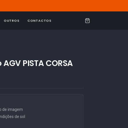
OUTROS
CONTACTOS
C
a
r
r
i
lo AGV PISTA CORSA
n
h
o
ão de imagem
dições de sol