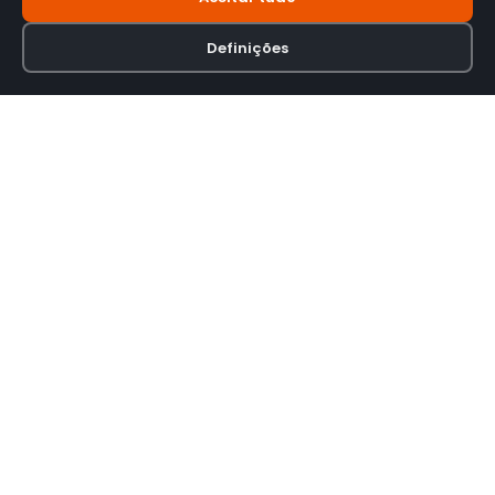
Definições
Loja online especializada em viseiras para capacetes de motas.
INFORMAÇÃO
Termos e Condições
Política de Privacidade
Política de Envio