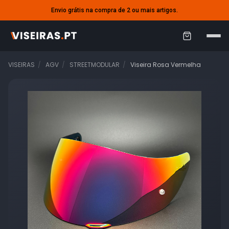
Envio grátis na compra de 2 ou mais artigos.
C
a
VISEIRAS
AGV
STREETMODULAR
Viseira Rosa Vermelha
r
r
i
n
h
o