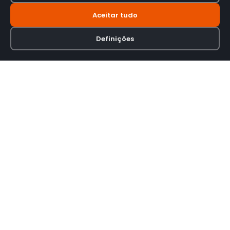
Aceitar tudo
Definições
Loja online especializada em viseiras para capacetes de motas.
INFORMAÇÃO
Termos e Condições
Política de Privacidade