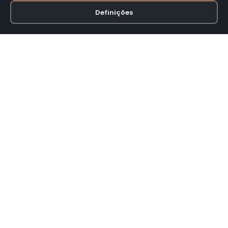
Definições
Loja online especializada em viseiras para capacetes de motas.
INFORMAÇÃO
Termos e Condições
Política de Privacidade
Política de Envio