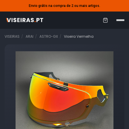
Envio grátis na compra de 2 ou mais artigos.
C
a
VISEIRAS
ARAI
ASTRO-GX
Viseira Vermelha
r
r
i
n
h
o