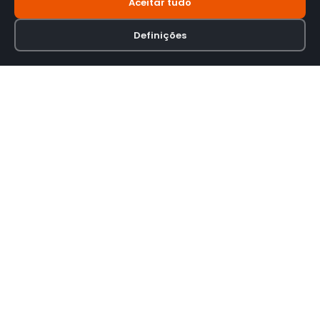
Aceitar tudo
Definições
Loja online especializada em viseiras para capacetes de motas.
INFORMAÇÃO
Termos e Condições
Política de Privacidade
Política de Envio