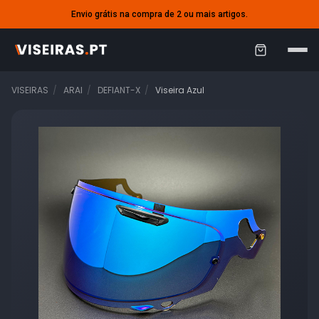
Envio grátis na compra de 2 ou mais artigos.
C
a
VISEIRAS
ARAI
DEFIANT-X
Viseira Azul
r
r
i
n
h
o