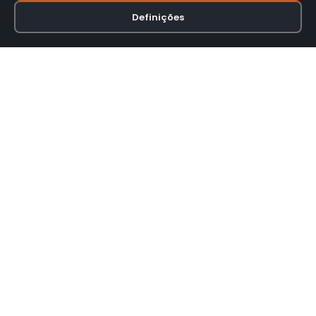
Definições
Loja online especializada em viseiras para capacetes de motas.
INFORMAÇÃO
Termos e Condições
Política de Privacidade
Política de Envio