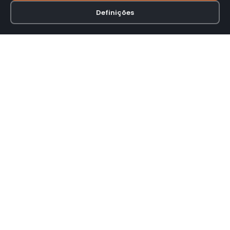
Definições
Loja online especializada em viseiras para capacetes de motas.
INFORMAÇÃO
Termos e Condições
Política de Privacidade
Política de Envio