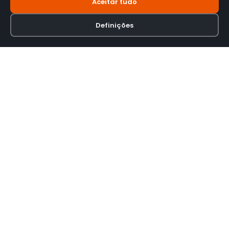
Aceitar tudo
Definições
Loja online especializada em viseiras para capacetes de motas.
INFORMAÇÃO
Termos e Condições
Política de Privacidade
Política de Envio