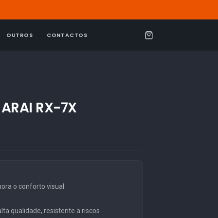
OUTROS
CONTACTOS
C
a
r
r
i
 ARAI RX-7X
n
h
o
ra o conforto visual
ta qualidade, resistente a riscos