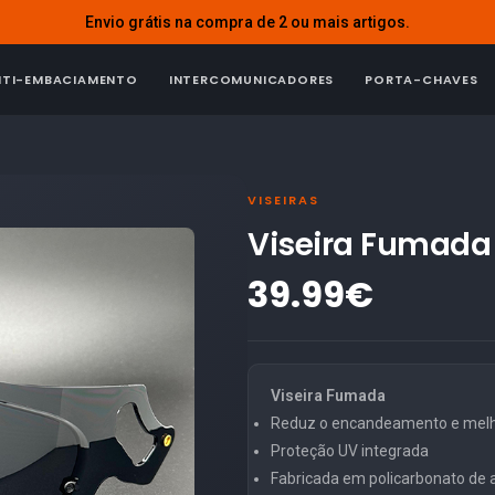
Envio grátis na compra de 2 ou mais artigos.
NTI-EMBACIAMENTO
INTERCOMUNICADORES
PORTA-CHAVES
VISEIRAS
Viseira Fumada
39.99€
Viseira Fumada
Reduz o encandeamento e melho
Proteção UV integrada
Fabricada em policarbonato de al