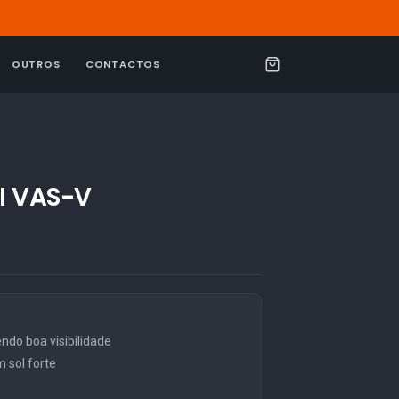
OUTROS
CONTACTOS
C
a
r
r
i
AI VAS-V
n
h
o
o boa visibilidade
 sol forte