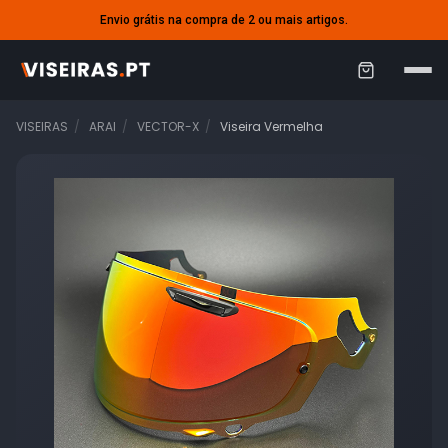
Envio grátis na compra de 2 ou mais artigos.
C
a
VISEIRAS
ARAI
VECTOR-X
Viseira Vermelha
r
r
i
n
h
o