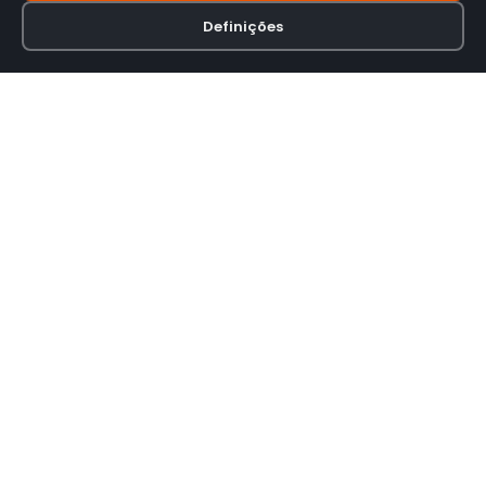
Definições
Loja online especializada em viseiras para capacetes de motas.
INFORMAÇÃO
Termos e Condições
Política de Privacidade
Política de Envio