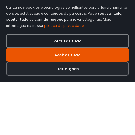
Utilizamos cookies e tecnologias semelhantes para o funcionamento
do site, estatísticas e conteúdos de parceiros. Pode
recusar tudo
,
aceitar tudo
ou abrir
definições
para rever categorias. Mais
informação na nossa
política de privacidade
.
Recusar tudo
Aceitar tudo
Definições
Loja online especializada em viseiras para capacetes de motas.