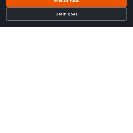
Aceitar tudo
Definições
Loja online especializada em viseiras para capacetes de motas.
INFORMAÇÃO
Termos e Condições
Política de Privacidade
Política de Envio