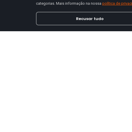
categorias. Mais informação na nossa
política de priva
Recusar tudo
Loja online especializada em viseiras para capace