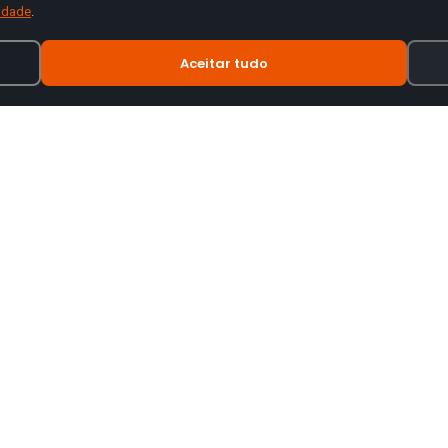
cidade
.
Aceitar tudo
INFORMAÇÃO
tes de motas.
Termos e Condições
Política de Privacidade
Política de Envio
Trocas e Devoluções
Livro de Reclamações