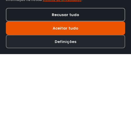
Recusar tudo
Aceitar tudo
Definições
Loja online especializada em viseiras para capacetes de motas.
INFORMAÇÃO