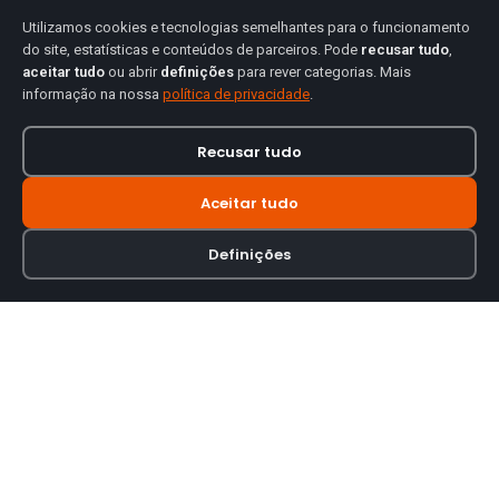
Utilizamos cookies e tecnologias semelhantes para o funcionamento
do site, estatísticas e conteúdos de parceiros. Pode
recusar tudo
,
aceitar tudo
ou abrir
definições
para rever categorias. Mais
informação na nossa
política de privacidade
.
Recusar tudo
Aceitar tudo
Definições
Loja online especializada em viseiras para capacetes de motas.