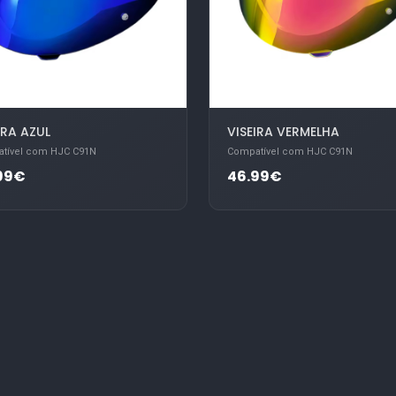
IRA AZUL
VISEIRA VERMELHA
tível com HJC C91N
Compatível com HJC C91N
99€
46.99€