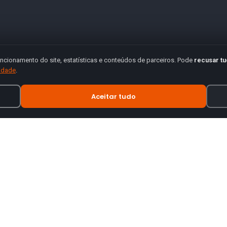
ncionamento do site, estatísticas e conteúdos de parceiros. Pode
recusar t
cidade
.
Aceitar tudo
INFORMAÇÃO
tes de motas.
Termos e Condições
Política de Privacidade