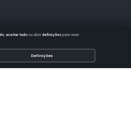
udo
,
aceitar tudo
ou abrir
definições
para rever
Definições
PAGAMENTO