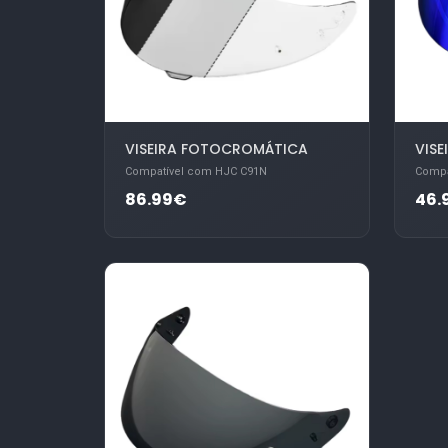
VISEIRA FOTOCROMÁTICA
VISE
Compatível com HJC C91N
Compa
86.99€
46.