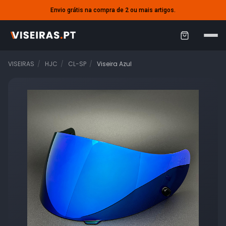
Envio grátis na compra de 2 ou mais artigos.
C
a
VISEIRAS
HJC
CL-SP
Viseira Azul
r
r
i
n
h
o