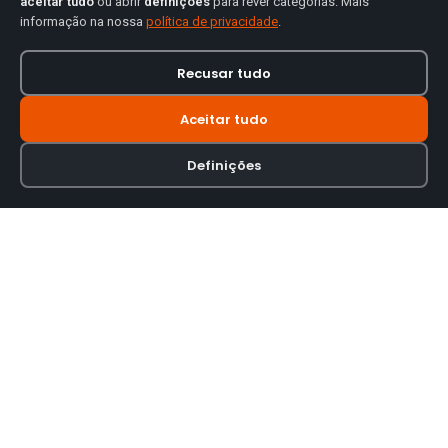
aceitar tudo
ou abrir
definições
para rever categorias. Mais
informação na nossa
política de privacidade
.
Recusar tudo
Aceitar tudo
Definições
Loja online especializada em viseiras para capacetes de motas.
INFORMAÇÃO