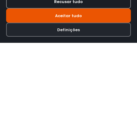
Recusar tudo
Aceitar tudo
Definições
Loja online especializada em viseiras para capacetes de motas.
INFORMAÇÃO
Termos e Condições