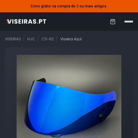
Envio grátis na compra de 2 ou mais artigos.
C
a
VISEIRAS
HJC
CS-R2
Viseira Azul
r
r
i
n
h
o