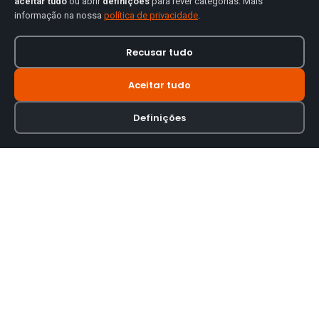
aceitar tudo
ou abrir
definições
para rever categorias. Mais
informação na nossa
política de privacidade
.
Recusar tudo
Aceitar tudo
Definições
Loja online especializada em viseiras para capacetes de motas.
INFORMAÇÃO