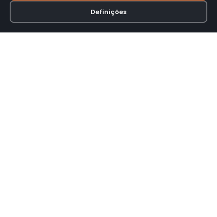
Definições
Loja online especializada em viseiras para capacetes de motas.
INFORMAÇÃO
Termos e Condições
Política de Privacidade
Política de Envio