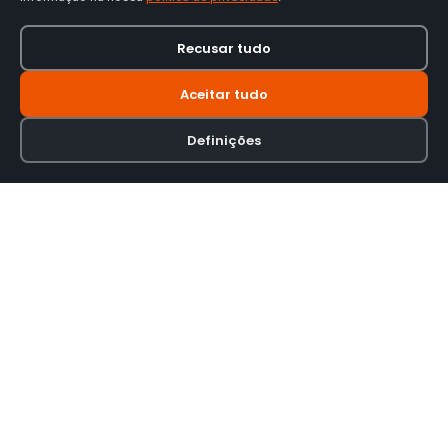
Recusar tudo
Aceitar tudo
Definições
Loja online especializada em viseiras para capacetes de motas.
INFORMAÇÃO