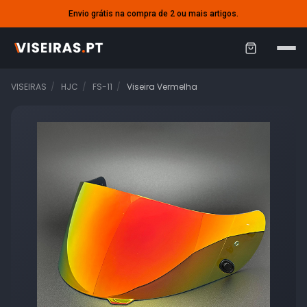
Envio grátis na compra de 2 ou mais artigos.
C
a
VISEIRAS
HJC
FS-11
Viseira Vermelha
r
r
i
n
h
o