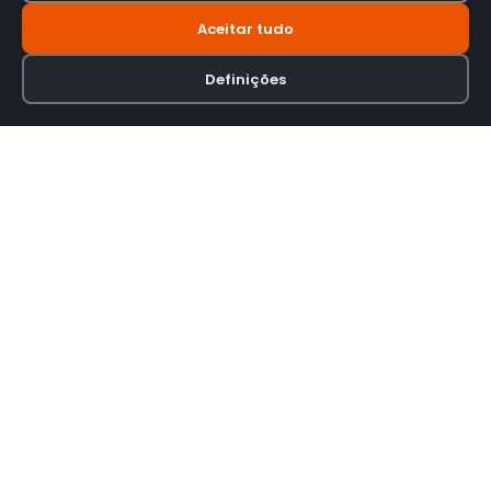
Aceitar tudo
Definições
Loja online especializada em viseiras para capacetes de motas.
INFORMAÇÃO
Termos e Condições
Política de Privacidade