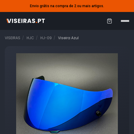
Envio grátis na compra de 2 ou mais artigos.
C
a
VISEIRAS
HJC
HJ-09
Viseira Azul
r
r
i
n
h
o