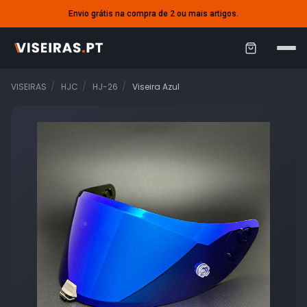
Envio grátis na compra de 2 ou mais artigos.
C
a
VISEIRAS
HJC
HJ-26
Viseira Azul
r
r
i
n
h
o