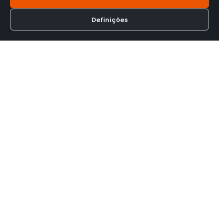
Definições
Loja online especializada em viseiras para capacetes de motas.
INFORMAÇÃO
Termos e Condições
Política de Privacidade
Política de Envio