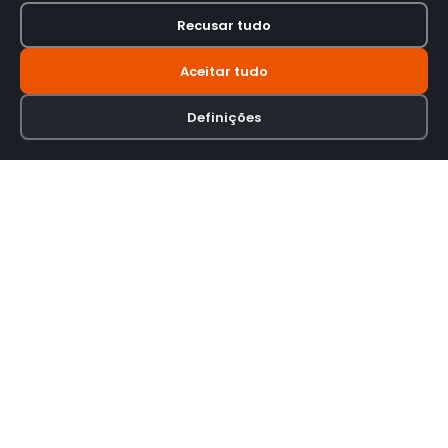
Recusar tudo
Aceitar tudo
Definições
Loja online especializada em viseiras para capacetes de motas.
INFORMAÇÃO
Termos e Condições