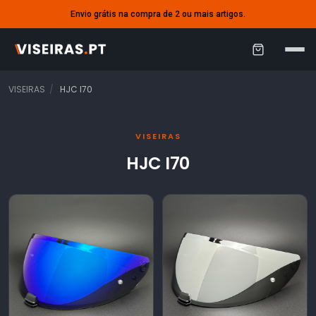
Envio grátis na compra de 2 ou mais artigos.
C
a
VISEIRAS
HJC I70
r
r
VISEIRAS
i
HJC I70
n
h
o