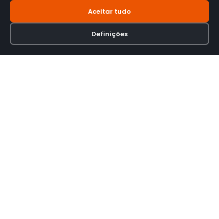
Aceitar tudo
Definições
Loja online especializada em viseiras para capacetes de motas.
INFORMAÇÃO
Termos e Condições
Política de Privacidade