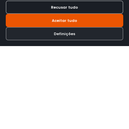
Recusar tudo
Aceitar tudo
Definições
Loja online especializada em viseiras para capacetes de motas.
INFORMAÇÃO
Termos e Condições