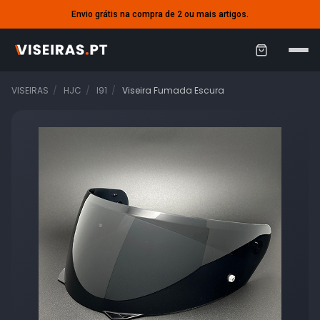
Envio grátis na compra de 2 ou mais artigos.
C
a
VISEIRAS
HJC
I91
Viseira Fumada Escura
r
r
i
n
h
o