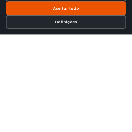
Aceitar tudo
Definições
Loja online especializada em viseiras para capacetes de motas.
INFORMAÇÃO
Termos e Condições
Política de Privacidade