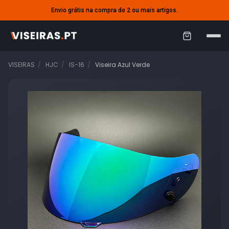
Envio grátis na compra de 2 ou mais artigos.
C
a
VISEIRAS
HJC
IS-16
Viseira Azul Verde
r
r
i
n
h
o