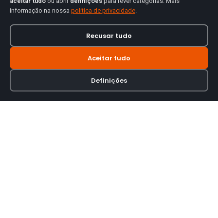
aceitar tudo
ou abrir
definições
para rever categorias. Mais
informação na nossa
política de privacidade
.
Recusar tudo
Aceitar tudo
Definições
Loja online especializada em viseiras para capacetes de motas.
INFORMAÇÃO