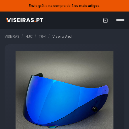
Envio grátis na compra de 2 ou mais artigos.
C
a
VISEIRAS
HJC
TR-1
Viseira Azul
r
r
i
n
h
o