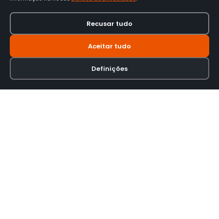
Recusar tudo
Aceitar tudo
Definições
Loja online especializada em viseiras para capacetes de motas.
INFORMAÇÃO