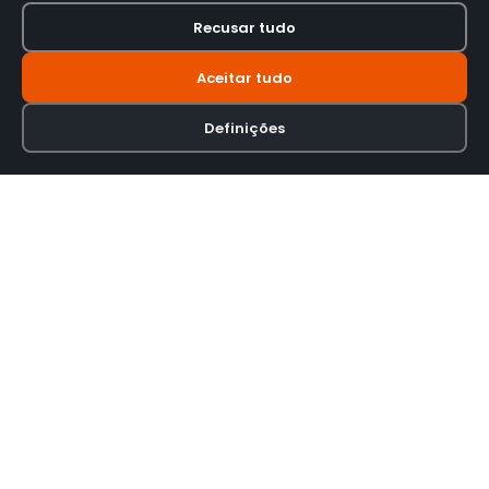
Recusar tudo
Aceitar tudo
Definições
Loja online especializada em viseiras para capacetes de motas.
INFORMAÇÃO
Termos e Condições